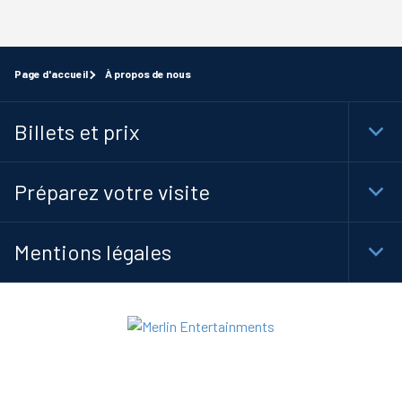
Page d'accueil
À propos de nous
Billets et prix
Togg
Foot
Navi
Préparez votre visite
Togg
Foot
Navi
Mentions légales
Togg
Foot
Navi