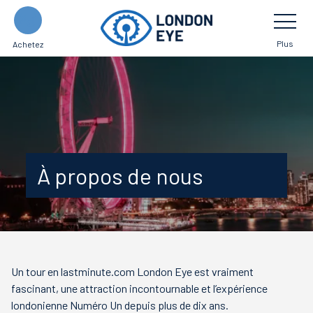
Skip
Toggle
Navigatio
to
main
Plus
Achetez
content
À propos de nous
Un tour en lastminute.com London Eye est vraiment
fascinant, une attraction incontournable et l’expérience
londonienne Numéro Un depuis plus de dix ans.