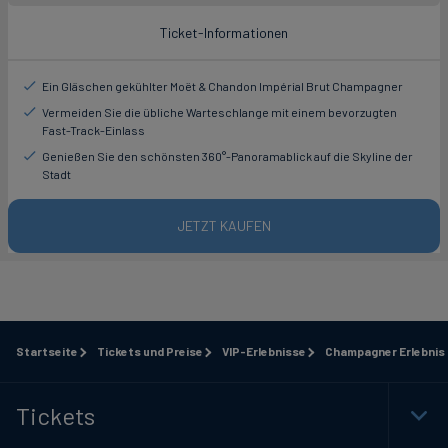
Ticket-Informationen
Ein Gläschen gekühlter Moët & Chandon Impérial Brut Champagner
Vermeiden Sie die übliche Warteschlange mit einem bevorzugten
Fast-Track-Einlass
Genießen Sie den schönsten 360°-Panoramablick auf die Skyline der
Stadt
JETZT KAUFEN
Startseite
Tickets und Preise
VIP-Erlebnisse
Champagner Erlebnis
Tickets
Togg
Foot