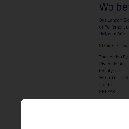
Wo be
Das London Eye
of Parliament u
Hall, dem Büro
Standort / Post
The London Ey
Riverside Build
County Hall
Westminster B
London
SE1 7PB
In Goog