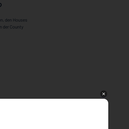
?
en, den Houses
in der County