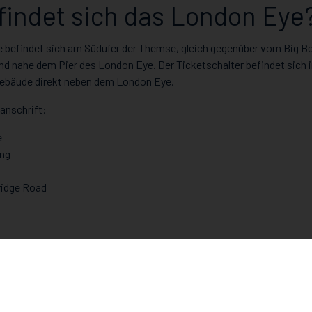
findet sich das London Eye
 befindet sich am Südufer der Themse, gleich gegenüber vom Big B
nd nahe dem Pier des London Eye. Der Ticketschalter befindet sich 
gebäude direkt neben dem London Eye.
anschrift:
e
ing
ridge Road
le Maps öffnen